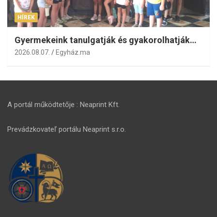
HÍREK
Gyermekeink tanulgatják és gyakorolhatják…
2026.08.07.
Egyház.ma
A portál működtetője : Neaprint Kft.
Prevádzkovateľ portálu Neaprint s.r.o.