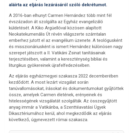
aláírta az eljárás lezárásáról szóló dekrétumot.
A 2016-ban elhunyt Carmen Hernández több mint fél
évszázadon át szolgálta az Egyház evangelizáló
küldetését. A Kiko Argüellóval közösen alapított
Neokatekumenális Út révén világszerte számtalan
emberhez jutott el az evangélium üzenete. A teológusként
és misszionáriusként is ismert Hernández különösen nagy
szerepet játszott a II. Vatikáni Zsinat tanításainak
terjesztésében, valamint a kereszténység bibliai és
liturgikus gyökereinek újrafelfedezésében.
Az eljárás egyházmegyei szakasza 2022 decemberében
kezdődött. A most lezárt vizsgálat során
tanúvallomásokat, írásokat és dokumentumokat gyűjtöttek
össze, amelyek Carmen életének, erényeinek és
hitelességének vizsgálatát szolgálták. Az összegyűjtött
anyag immár a Vatikánba, a Szenttéavatási Ügyek
Dikasztériumához kerül, ahol megkezdődik az eljárás
következő, úgynevezett római szakasza.