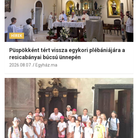
HÍREK
Püspökként tért vissza egykori plébániájára a
resicabányai búcsú ünnepén
2026.08.07.
Egyház.ma