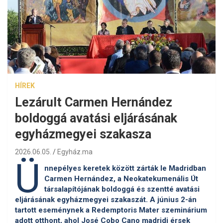
HÍREK
Lezárult Carmen Hernández
boldoggá avatási eljárásának
egyházmegyei szakasza
2026.06.05.
Egyház.ma
Ü
nnepélyes keretek között zárták le Madridban
Carmen Hernández, a Neokatekumenális Út
társalapítójának boldoggá és szentté avatási
eljárásának egyházmegyei szakaszát. A június 2-án
tartott eseménynek a Redemptoris Mater szeminárium
adott otthont, ahol José Cobo Cano madridi érsek