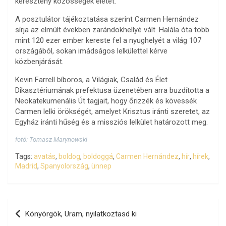
keresztény közösségek életét.
A posztulátor tájékoztatása szerint Carmen Hernández
sírja az elmúlt években zarándokhellyé vált. Halála óta több
mint 120 ezer ember kereste fel a nyughelyét a világ 107
országából, sokan imádságos lelkülettel kérve
közbenjárását.
Kevin Farrell bíboros, a Világiak, Család és Élet
Dikasztériumának prefektusa üzenetében arra buzdította a
Neokatekumenális Út tagjait, hogy őrizzék és kövessék
Carmen lelki örökségét, amelyet Krisztus iránti szeretet, az
Egyház iránti hűség és a missziós lelkület határozott meg.
fotó: Tomasz Marynowski
Tags:
avatás
,
boldog
,
boldoggá
,
Carmen Hernández
,
hír
,
hírek
,
Madrid
,
Spanyolország
,
ünnep
Bejegyzés
Könyörgök, Uram, nyilatkoztasd ki
navigáció