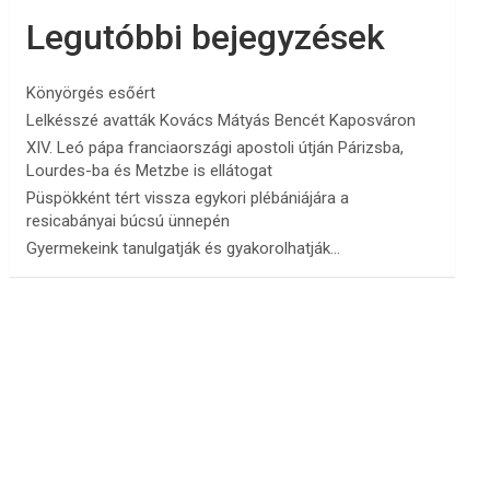
Legutóbbi bejegyzések
Könyörgés esőért
Lelkésszé avatták Kovács Mátyás Bencét Kaposváron
XIV. Leó pápa franciaországi apostoli útján Párizsba,
Lourdes-ba és Metzbe is ellátogat
Püspökként tért vissza egykori plébániájára a
resicabányai búcsú ünnepén
Gyermekeink tanulgatják és gyakorolhatják…