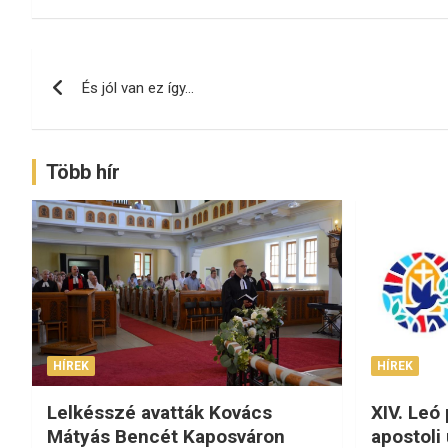
Bejegyzés
És jól van ez így…
navigáció
Több hír
HÍREK
HÍREK
Lelkésszé avatták Kovács
XIV. Leó
Mátyás Bencét Kaposváron
apostoli 