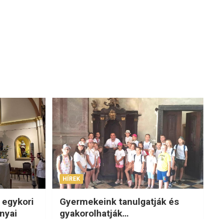
HÍREK
 egykori
Gyermekeink tanulgatják és
nyai
gyakorolhatják…