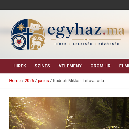
Skip
to
content
Keresztény hírek, elemzések, építő jellegű kritikai írások.
egyhaz.ma
HÍREK
SZÍNES
VÉLEMÉNY
ÖRÖMHÍR
ELM
Home
2026
június
Radnóti Miklós: Tétova óda