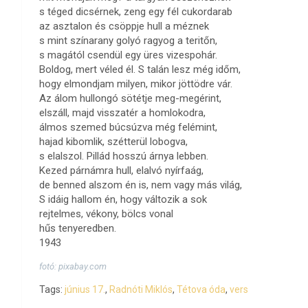
s téged dicsérnek, zeng egy fél cukordarab
az asztalon és csöppje hull a méznek
s mint színarany golyó ragyog a teritőn,
s magától csendül egy üres vizespohár.
Boldog, mert véled él. S talán lesz még időm,
hogy elmondjam milyen, mikor jöttödre vár.
Az álom hullongó sötétje meg-megérint,
elszáll, majd visszatér a homlokodra,
álmos szemed búcsúzva még felémint,
hajad kibomlik, szétterül lobogva,
s elalszol. Pillád hosszú árnya lebben.
Kezed párnámra hull, elalvó nyírfaág,
de benned alszom én is, nem vagy más világ,
S idáig hallom én, hogy változik a sok
rejtelmes, vékony, bölcs vonal
hűs tenyeredben.
1943
fotó: pixabay.com
Tags:
június 17.
,
Radnóti Miklós
,
Tétova óda
,
vers