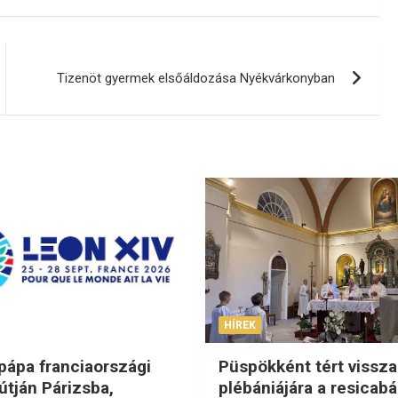
Tizenöt gyermek elsőáldozása Nyékvárkonyban
HÍREK
 pápa franciaországi
Püspökként tért vissza
útján Párizsba,
plébániájára a resicabá