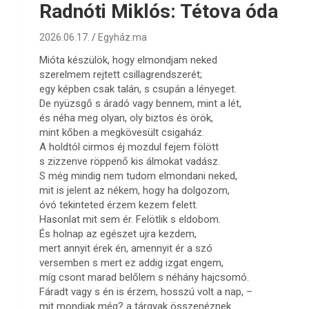
Radnóti Miklós: Tétova óda
2026.06.17.
Egyház.ma
Mióta készülök, hogy elmondjam neked
szerelmem rejtett csillagrendszerét;
egy képben csak talán, s csupán a lényeget.
De nyüzsgő s áradó vagy bennem, mint a lét,
és néha meg olyan, oly biztos és örök,
mint kőben a megkövesült csigaház.
A holdtól cirmos éj mozdul fejem fölött
s zizzenve röppenő kis álmokat vadász.
S még mindig nem tudom elmondani neked,
mit is jelent az nékem, hogy ha dolgozom,
óvó tekinteted érzem kezem felett.
Hasonlat mit sem ér. Felötlik s eldobom.
És holnap az egészet ujra kezdem,
mert annyit érek én, amennyit ér a szó
versemben s mert ez addig izgat engem,
míg csont marad belőlem s néhány hajcsomó.
Fáradt vagy s én is érzem, hosszú volt a nap, –
mit mondjak még? a tárgyak összenéznek