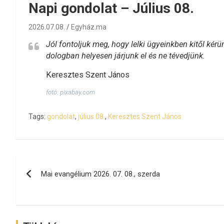
Napi gondolat – Július 08.
2026.07.08.
Egyház.ma
Jól fontoljuk meg, hogy lelki ügyeinkben kitől kérü
dologban helyesen járjunk el és ne tévedjünk.
Keresztes Szent János
fotó: pixabay.com
Tags:
gondolat
,
július 08.
,
Keresztes Szent János
Bejegyzés
Mai evangélium 2026. 07. 08., szerda
navigáció