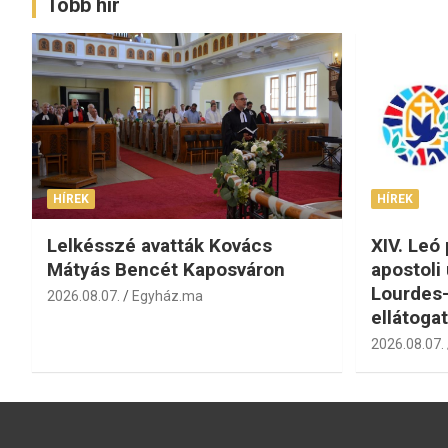
Több hír
HÍREK
HÍREK
Lelkésszé avatták Kovács
XIV. Leó
Mátyás Bencét Kaposváron
apostoli 
Lourdes-
2026.08.07.
Egyház.ma
ellátogat
2026.08.07.