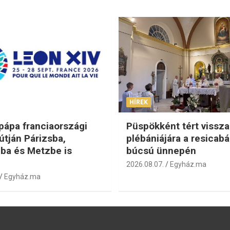
HÍREK
 pápa franciaországi
Püspökként tért vissza
útján Párizsba,
plébániájára a resicabá
ba és Metzbe is
búcsú ünnepén
2026.08.07.
Egyház.ma
Egyház.ma