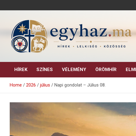
Skip
to
content
Keresztény hírek, elemzések, építő jellegű kritikai írások.
egyhaz.ma
HÍREK
SZÍNES
VÉLEMÉNY
ÖRÖMHÍR
ELM
Home
2026
július
Napi gondolat – Július 08.