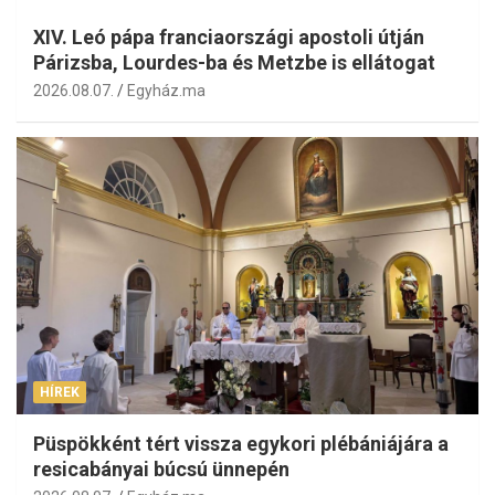
XIV. Leó pápa franciaországi apostoli útján
Párizsba, Lourdes-ba és Metzbe is ellátogat
2026.08.07.
Egyház.ma
HÍREK
Püspökként tért vissza egykori plébániájára a
resicabányai búcsú ünnepén