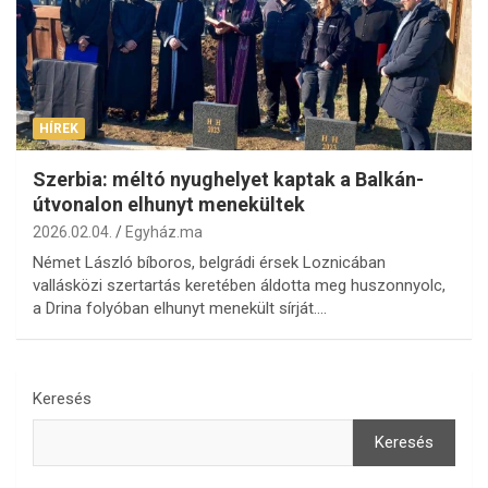
HÍREK
Szerbia: méltó nyughelyet kaptak a Balkán-
útvonalon elhunyt menekültek
2026.02.04.
Egyház.ma
Német László bíboros, belgrádi érsek Loznicában
vallásközi szertartás keretében áldotta meg huszonnyolc,
a Drina folyóban elhunyt menekült sírját.…
Keresés
Keresés