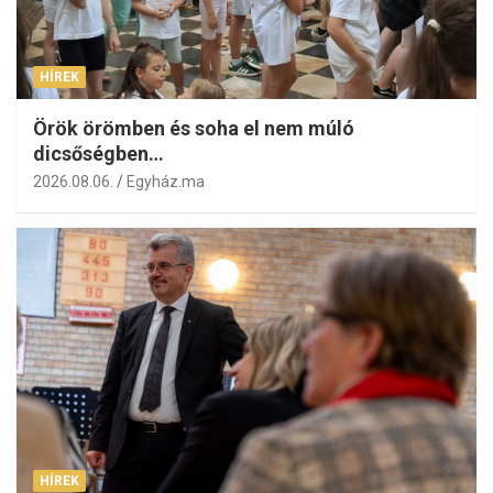
HÍREK
Örök örömben és soha el nem múló
dicsőségben…
2026.08.06.
Egyház.ma
HÍREK