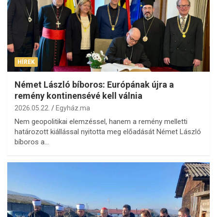
HÍREK
Német László bíboros: Európának újra a
remény kontinensévé kell válnia
2026.05.22.
Egyház.ma
Nem geopolitikai elemzéssel, hanem a remény melletti
határozott kiállással nyitotta meg előadását Német László
bíboros a…