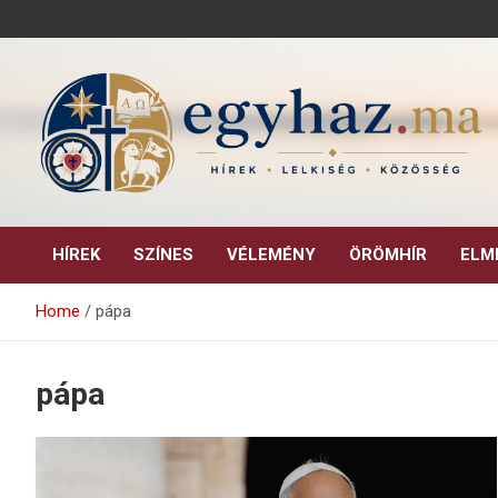
Skip
to
content
Keresztény hírek, elemzések, építő jellegű kritikai írások.
egyhaz.ma
HÍREK
SZÍNES
VÉLEMÉNY
ÖRÖMHÍR
ELM
Home
pápa
pápa