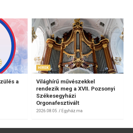
HÍREK
zülés a
Világhírű művészekkel
rendezik meg a XVII. Pozsonyi
Székesegyházi
Orgonafesztivált
2026.08.05.
Egyház.ma