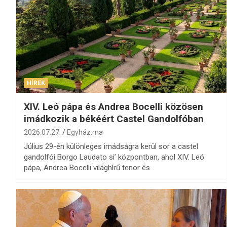
HÍREK
XIV. Leó pápa és Andrea Bocelli közösen
imádkozik a békéért Castel Gandolfóban
2026.07.27.
Egyház.ma
Július 29-én különleges imádságra kerül sor a castel
gandolfói Borgo Laudato si’ központban, ahol XIV. Leó
pápa, Andrea Bocelli világhírű tenor és…