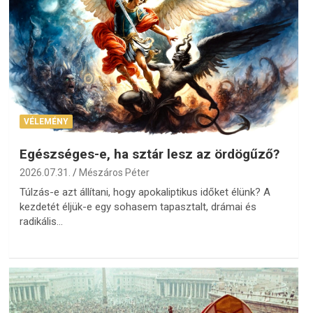
VÉLEMÉNY
Egészséges-e, ha sztár lesz az ördögűző?
2026.07.31.
Mészáros Péter
Túlzás-e azt állítani, hogy apokaliptikus időket élünk? A
kezdetét éljük-e egy sohasem tapasztalt, drámai és
radikális…