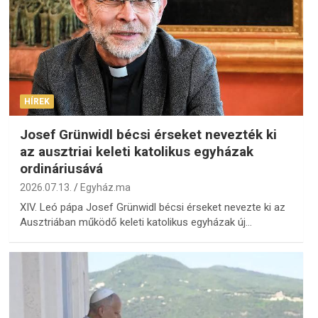
HÍREK
Josef Grünwidl bécsi érseket nevezték ki
az ausztriai keleti katolikus egyházak
ordináriusává
2026.07.13.
Egyház.ma
XIV. Leó pápa Josef Grünwidl bécsi érseket nevezte ki az
Ausztriában működő keleti katolikus egyházak új…