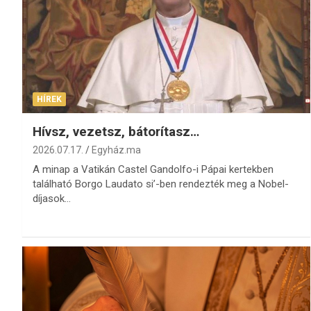
HÍREK
Hívsz, vezetsz, bátorítasz…
2026.07.17.
Egyház.ma
A minap a Vatikán Castel Gandolfo-i Pápai kertekben
található Borgo Laudato si’-ben rendezték meg a Nobel-
díjasok…