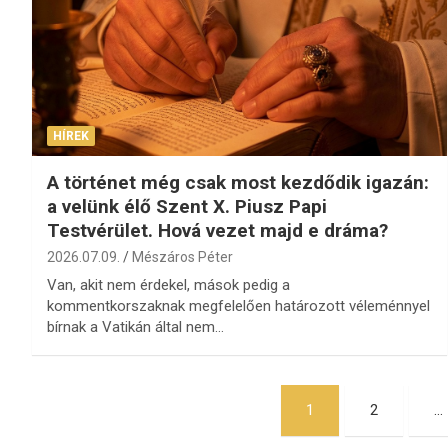
HÍREK
A történet még csak most kezdődik igazán:
a velünk élő Szent X. Piusz Papi
Testvérület. Hová vezet majd e dráma?
2026.07.09.
Mészáros Péter
Van, akit nem érdekel, mások pedig a
kommentkorszaknak megfelelően határozott véleménnyel
bírnak a Vatikán által nem…
Bejegyzések
1
2
…
lapozása