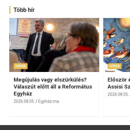
Több hír
HÍREK
HÍREK
Megújulás vagy elszürkülés?
Először 
Válaszút előtt áll a Református
Assisi S
Egyház
2026.08.05.
2026.08.05.
Egyház.ma