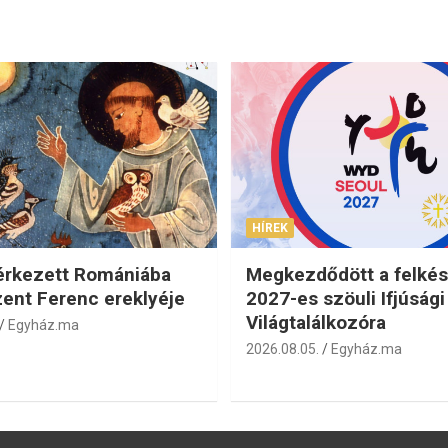
HÍREK
érkezett Romániába
Megkezdődött a felkés
zent Ferenc ereklyéje
2027-es szöuli Ifjúsági
Világtalálkozóra
Egyház.ma
2026.08.05.
Egyház.ma