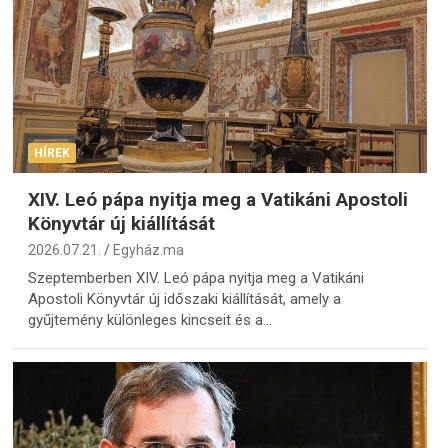
HÍREK
XIV. Leó pápa nyitja meg a Vatikáni Apostoli
Könyvtár új kiállítását
2026.07.21.
Egyház.ma
Szeptemberben XIV. Leó pápa nyitja meg a Vatikáni
Apostoli Könyvtár új időszaki kiállítását, amely a
gyűjtemény különleges kincseit és a…