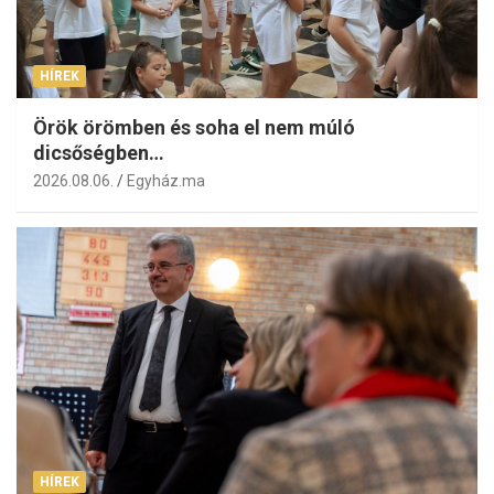
HÍREK
Örök örömben és soha el nem múló
dicsőségben…
2026.08.06.
Egyház.ma
HÍREK