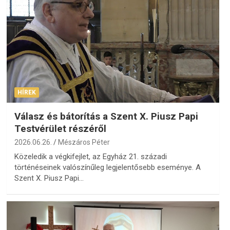
HÍREK
Válasz és bátorítás a Szent X. Piusz Papi
Testvérület részéről
2026.06.26.
Mészáros Péter
Közeledik a végkifejlet, az Egyház 21. századi
történéseinek valószínűleg legjelentősebb eseménye. A
Szent X. Piusz Papi…