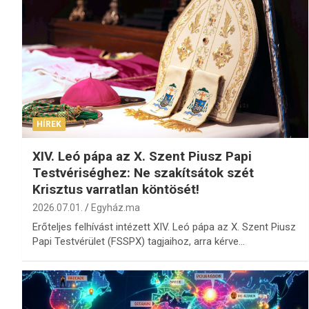
HÍREK
XIV. Leó pápa az X. Szent Piusz Papi
Testvériséghez: Ne szakítsátok szét
Krisztus varratlan köntösét!
2026.07.01.
Egyház.ma
Erőteljes felhívást intézett XIV. Leó pápa az X. Szent Piusz
Papi Testvérület (FSSPX) tagjaihoz, arra kérve…