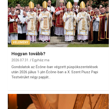
VÉLEMÉNY
Hogyan tovább?
2026.07.31.
Egyház.ma
Gondolatok az Écône-ban végzett püspökszentelések
után 2026 július 1-jén Écône-ban a X. Szent Piusz Papi
Testvérület négy papját…