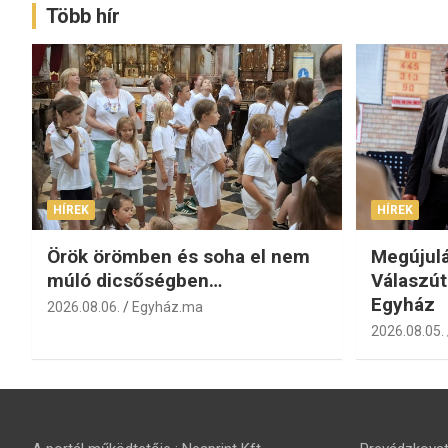
Több hír
HÍREK
HÍREK
Örök örömben és soha el nem
Megújulá
múló dicsőségben…
Válaszút
Egyház
2026.08.06.
Egyház.ma
2026.08.05.