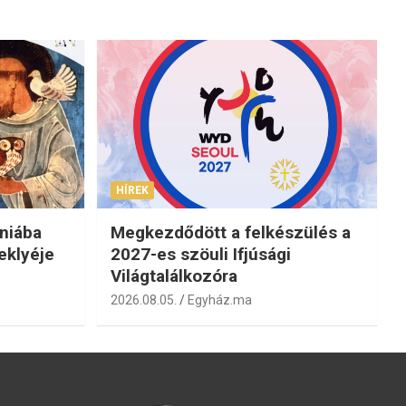
HÍREK
niába
Megkezdődött a felkészülés a
eklyéje
2027-es szöuli Ifjúsági
Világtalálkozóra
2026.08.05.
Egyház.ma