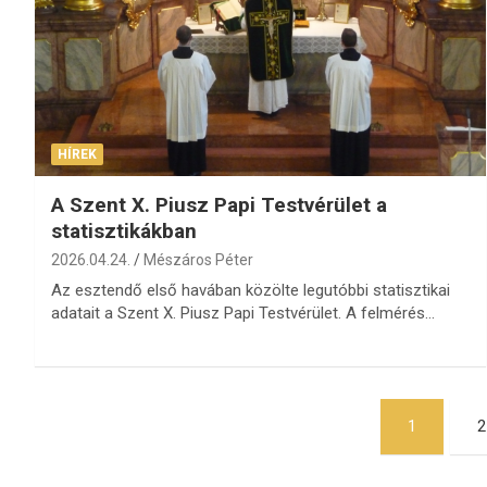
HÍREK
A Szent X. Piusz Papi Testvérület a
statisztikákban
2026.04.24.
Mészáros Péter
Az esztendő első havában közölte legutóbbi statisztikai
adatait a Szent X. Piusz Papi Testvérület. A felmérés…
Bejegyzések
1
2
lapozása