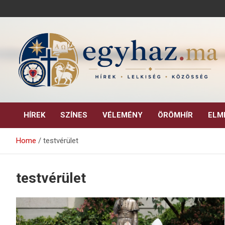
Skip
to
content
Keresztény hírek, elemzések, építő jellegű kritikai írások.
egyhaz.ma
HÍREK
SZÍNES
VÉLEMÉNY
ÖRÖMHÍR
ELM
Home
testvérület
testvérület