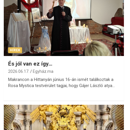
HÍREK
És jól van ez így…
2026.06.17.
Egyház.ma
Makrancon a Hittanyán június 16-án ismét találkoztak a
Rosa Mystica testvérület tagjai, hogy Gájer László atya…