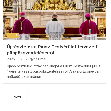
HÍREK
Új részletek a Piusz Testvérület tervezett
püspökszenteléseiről
2026.03.25.
Egyház.ma
Újabb részletek láttak napvilágot a Piusz Testvérület július
1-jére tervezett püspökszenteléseiről. A svájci Écône-ban
működő szeminárium…
Next