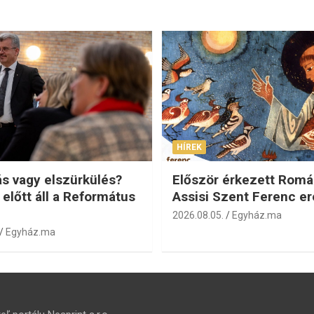
HÍREK
s vagy elszürkülés?
Először érkezett Romá
 előtt áll a Református
Assisi Szent Ferenc er
2026.08.05.
Egyház.ma
Egyház.ma