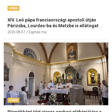
HÍREK
XIV. Leó pápa franciaországi apostoli útján
Párizsba, Lourdes-ba és Metzbe is ellátogat
2026.08.07.
Egyház.ma
HÍREK
Püspökként tért vissza egykori plébániájára a