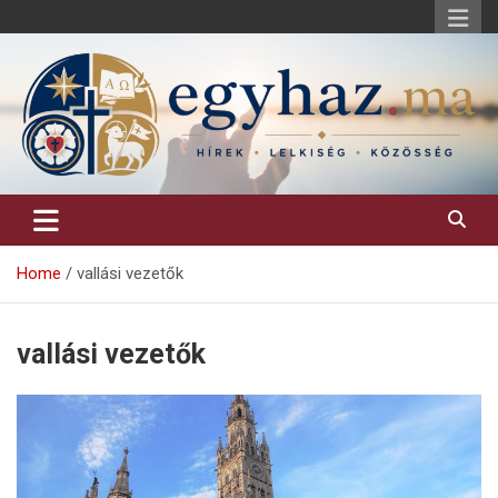
Skip
to
content
Keresztény hírek, elemzések, építő jellegű kritikai írások.
egyhaz.ma
Home
vallási vezetők
vallási vezetők