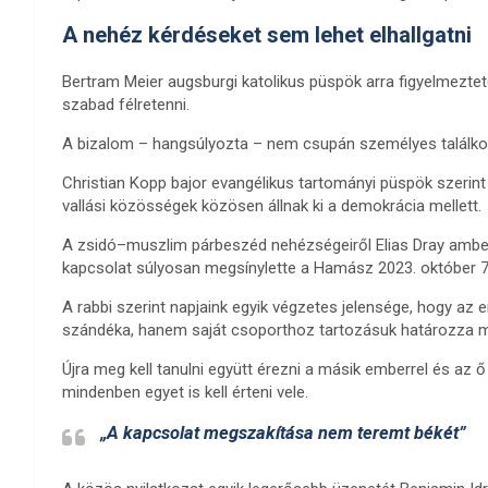
A nehéz kérdéseket sem lehet elhallgatni
Bertram Meier augsburgi katolikus püspök arra figyelmezte
szabad félretenni.
A bizalom – hangsúlyozta – nem csupán személyes találkozá
Christian Kopp bajor evangélikus tartományi püspök szeri
vallási közösségek közösen állnak ki a demokrácia mellett.
A zsidó–muszlim párbeszéd nehézségeiről Elias Dray amberg
kapcsolat súlyosan megsínylette a Hamász 2023. október 7-i
A rabbi szerint napjaink egyik végzetes jelensége, hogy 
szándéka, hanem saját csoporthoz tartozásuk határozza 
Újra meg kell tanulni együtt érezni a másik emberrel és az 
mindenben egyet is kell érteni vele.
„A kapcsolat megszakítása nem teremt békét”