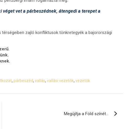
driz penzbergi imám fogalmazta meg.
 véget vet a párbeszédnek, átengedi a terepet a
érségeiben zajló konfliktusok tönkretegyék a bajorországi
zerű.
ünk.
knek.
atkozat
,
párbeszéd
,
vallás
,
vallási vezetők
,
vezetők
Megújítja a Föld színét…