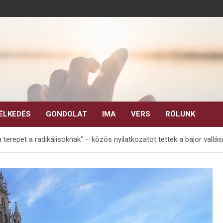
ÉLKEDÉS
GONDOLAT
IMA
VERS
RÓLUNK
 terepet a radikálisoknak” – közös nyilatkozatot tettek a bajor vallás