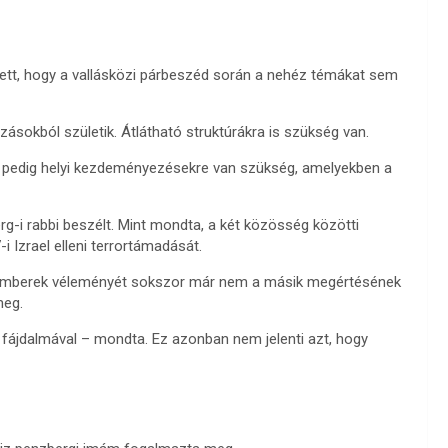
tett, hogy a vallásközi párbeszéd során a nehéz témákat sem
sokból születik. Átlátható struktúrákra is szükség van.
nt pedig helyi kezdeményezésekre van szükség, amelyekben a
-i rabbi beszélt. Mint mondta, a két közösség közötti
 Izrael elleni terrortámadását.
az emberek véleményét sokszor már nem a másik megértésének
meg.
ő fájdalmával – mondta. Ez azonban nem jelenti azt, hogy