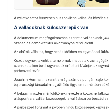
A nyilatkozatot összesen huszonkilenc vallási és közéleti sz
A vallásoknak kulcsszerepük van
A dokumentum megfogalmazása szerint a vallásoknak
„ku
szabad és demokratikus alkotmányos rend jelenti.
Az aláírók vállalták, hogy nehéz időkben és egymással ütk
Közös ügynek tekintik a templomok, mecsetek, zsinagógák é
szervezeteiken belül ugyancsak erősíteni kívánják az egym
párbeszéd révén.
Joachim Herrmann szerint a világ számos pontján zajló kon
bajorországi társadalmi együttélés figyelemre méltóan békés
A belügyminiszter mérföldkőnek nevezte a közös nyilatkoz
álláspontra a vallási közösségek, a vallásközi párbeszéd 
A párbeszéd fórumát a jövőben hindu közösségek képviselői