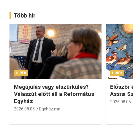
Több hír
HÍREK
HÍREK
Megújulás vagy elszürkülés?
Először 
Válaszút előtt áll a Református
Assisi S
Egyház
2026.08.05.
2026.08.05.
Egyház.ma