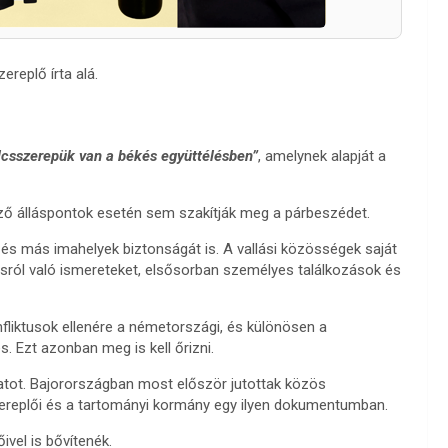
ereplő írta alá.
lcsszerepük van a békés együttélésben”
, amelynek alapját a
öző álláspontok esetén sem szakítják meg a párbeszédet.
s más imahelyek biztonságát is. A vallási közösségek saját
ásról való ismereteket, elsősorban személyes találkozások és
fliktusok ellenére a németországi, és különösen a
. Ezt azonban meg is kell őrizni.
atot. Bajorországban most először jutottak közös
szereplői és a tartományi kormány egy ilyen dokumentumban.
vel is bővítenék.