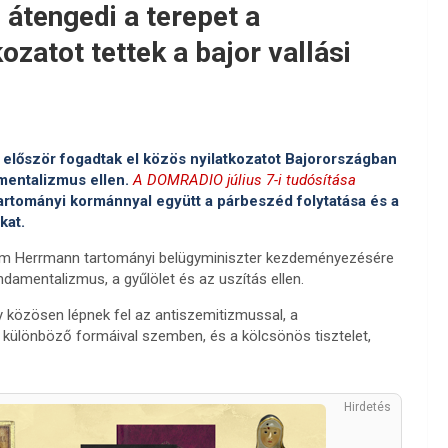
 átengedi a terepet a
ozatot tettek a bajor vallási
először fogadtak el közös nyilatkozatot Bajorországban
amentalizmus ellen.
A DOMRADIO július 7-i tudósítása
tartományi kormánnyal együtt a párbeszéd folytatása és a
kat.
chim Herrmann tartományi belügyminiszter kezdeményezésére
damentalizmus, a gyűlölet és az uszítás ellen.
 közösen lépnek fel az antiszemitizmussal, a
 különböző formáival szemben, és a kölcsönös tisztelet,
Hirdetés