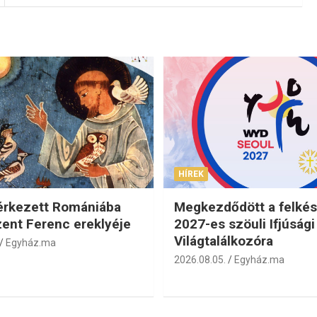
HÍREK
érkezett Romániába
Megkezdődött a felkés
zent Ferenc ereklyéje
2027-es szöuli Ifjúsági
Világtalálkozóra
Egyház.ma
2026.08.05.
Egyház.ma