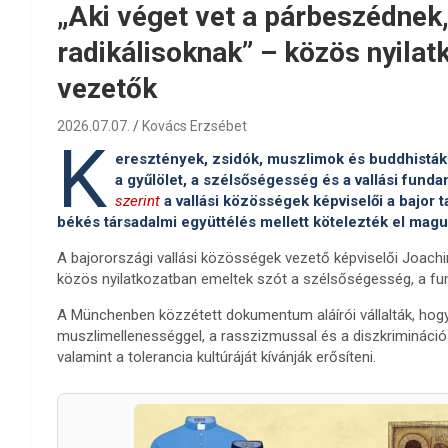
„Aki véget vet a párbeszédnek,
radikálisoknak” – közös nyilatk
vezetők
2026.07.07.
Kovács Erzsébet
K
eresztények, zsidók, muszlimok és buddhisták 
a gyűlölet, a szélsőségesség és a vallási fund
szerint
a vallási közösségek képviselői a bajor 
békés társadalmi együttélés mellett kötelezték el magu
A bajorországi vallási közösségek vezető képviselői Joa
közös nyilatkozatban emeltek szót a szélsőségesség, a fun
A Münchenben közzétett dokumentum aláírói vállalták, hogy
muszlimellenességgel, a rasszizmussal és a diszkrimináció
valamint a tolerancia kultúráját kívánják erősíteni.