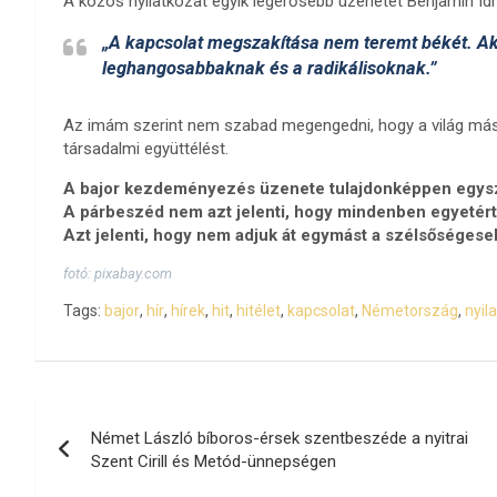
A közös nyilatkozat egyik legerősebb üzenetét Benjamin I
„A kapcsolat megszakítása nem teremt békét. Aki
leghangosabbaknak és a radikálisoknak.”
Az imám szerint nem szabad megengedni, hogy a világ más t
társadalmi együttélést.
A bajor kezdeményezés üzenete tulajdonképpen egys
A párbeszéd nem azt jelenti, hogy mindenben egyetért
Azt jelenti, hogy nem adjuk át egymást a szélsőségese
fotó: pixabay.com
Tags:
bajor
,
hír
,
hírek
,
hit
,
hitélet
,
kapcsolat
,
Németország
,
nyil
Bejegyzés
Német László bíboros-érsek szentbeszéde a nyitrai
navigáció
Szent Cirill és Metód-ünnepségen