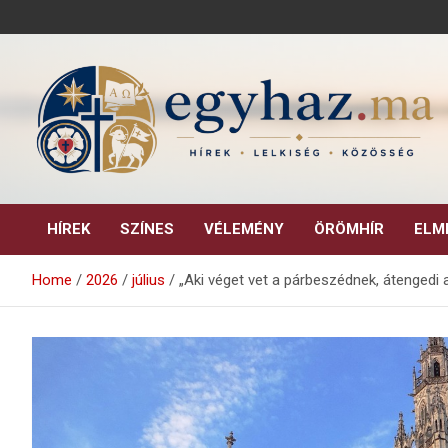
Skip
to
content
Keresztény hírek, elemzések, építő jellegű kritikai írások.
egyhaz.ma
HÍREK
SZÍNES
VÉLEMÉNY
ÖRÖMHÍR
ELM
Home
2026
július
„Aki véget vet a párbeszédnek, átengedi a