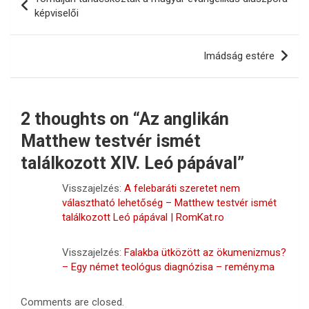
navigáció
képviselői
Imádság estére
2 thoughts on “
Az anglikán
Matthew testvér ismét
találkozott XIV. Leó pápával
”
Visszajelzés:
A felebaráti szeretet nem
választható lehetőség – Matthew testvér ismét
találkozott Leó pápával | RomKat.ro
Visszajelzés:
Falakba ütközött az ökumenizmus?
– Egy német teológus diagnózisa – remény.ma
Comments are closed.