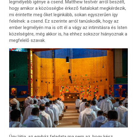
legmélyebb igénye a csend. Matthew testvér arról beszélt,
hogy amikor a közösségbe érkező fiatalokat megkérdezik,
mi érintette meg őket leginkább, sokan egyszerűen így
felelnek: a csend. Ez szerinte arról tanúskodik, hogy az
ember legmélyén ma is ott él a vágy az intimitásra és Isten
közelségére, még akkor is, ha ehhez sokszor hiányoznak a
megfelelő szavak.
Úgy látja, az egyház feladata ma nem az, hogy kész