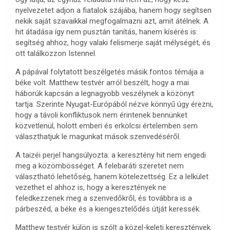
nyelvezetet adjon a fiatalok szájába, hanem hogy segítsen
nekik saját szavaikkal megfogalmazni azt, amit átélnek. A
hit átadása így nem pusztán tanítás, hanem kísérés is:
segítség ahhoz, hogy valaki felismerje saját mélységét, és
ott találkozzon Istennel.
A pápával folytatott beszélgetés másik fontos témája a
béke volt. Matthew testvér arról beszélt, hogy a mai
háborúk kapcsán a legnagyobb veszélynek a közönyt
tartja. Szerinte Nyugat-Európából nézve könnyű úgy érezni,
hogy a távoli konfliktusok nem érintenek bennünket
közvetlenül, holott emberi és erkölcsi értelemben sem
választhatjuk le magunkat mások szenvedéséről.
A taizéi perjel hangsúlyozta: a keresztény hit nem engedi
meg a közömbösséget. A felebaráti szeretet nem
választható lehetőség, hanem kötelezettség. Ez a lelkület
vezethet el ahhoz is, hogy a keresztények ne
feledkezzenek meg a szenvedőkről, és továbbra is a
párbeszéd, a béke és a kiengesztelődés útját keressék.
Matthew testvér külön is szólt a közel-keleti keresztények