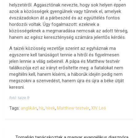
helyzetéről. Aggasztónak nevezte, hogy sok helyen éppen
azok a közösségek gyengülnek vagy tűnnek el, amelyek
évszázadokon át a párbeszéd és az együttélés fontos
hordozói voltak. Úgy fogalmazott: ezeknek a
közösségeknek a megmaradása nemcsak az adott térség,
hanem az egész kereszténység számára jelentős kérdés.
A taizéi közösség vezetője szerint az egyháznak ma
egyszerre kell tanúságot tennie a hitről és figyelmesen
jelen lennie a világ sebeinél. A pápa és Matthew testvér
találkozója ezt az irányt erősítette meg: a fiatalokat nem
megítélni kell, hanem kísérni, a háborúk idején pedig nem
megszokni a szenvedést, hanem újra és újra a béke útját
keresni.
fotó: taize.fr
Tags:
anglikán
,
hír
,
hírek
,
Matthew testvér
,
XIV. Leó
Bejegyzés
Tornalján tanácskoztak a magyar evangélikus diaszpóra