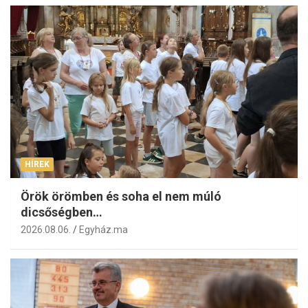
HÍREK
Örök örömben és soha el nem múló
dicsőségben…
2026.08.06.
Egyház.ma