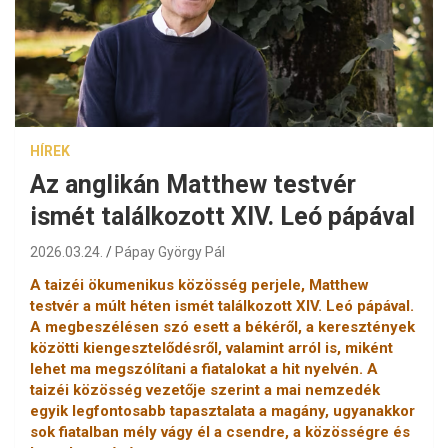
HÍREK
Az anglikán Matthew testvér
ismét találkozott XIV. Leó pápával
2026.03.24.
Pápay György Pál
A taizéi ökumenikus közösség perjele, Matthew
testvér a múlt héten ismét találkozott XIV. Leó pápával.
A megbeszélésen szó esett a békéről, a keresztények
közötti kiengesztelődésről, valamint arról is, miként
lehet ma megszólítani a fiatalokat a hit nyelvén. A
taizéi közösség vezetője szerint a mai nemzedék
egyik legfontosabb tapasztalata a magány, ugyanakkor
sok fiatalban mély vágy él a csendre, a közösségre és