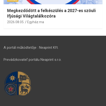
Megkezdődött a felkészülés a 2027-es szöuli
Ifjúsági Világtalálkozóra
2026.08.05.
Egyház.ma
A portál működtetője : Neaprint Kft.
Prevádzkovateľ portálu Neaprint s.r.o.