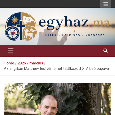
Skip
to
content
Keresztény hírek, elemzések, építő jellegű kritikai írások.
egyhaz.ma
Home
2026
március
Az anglikán Matthew testvér ismét találkozott XIV. Leó pápával