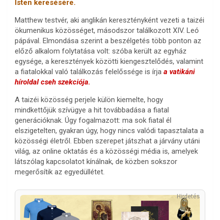
Isten keresésére.
Matthew testvér, aki anglikán keresztényként vezeti a taizéi
ökumenikus közösséget, másodszor találkozott XIV. Leó
pápával. Elmondása szerint a beszélgetés több ponton az
előző alkalom folytatása volt: szóba került az egyház
egysége, a keresztények közötti kiengesztelődés, valamint
a fiatalokkal való találkozás felelőssége is írja
a vatikáni
híroldal cseh szekciója.
A taizéi közösség perjele külön kiemelte, hogy
mindkettőjük szívügye a hit továbbadása a fiatal
generációknak. Úgy fogalmazott: ma sok fiatal él
elszigetelten, gyakran úgy, hogy nincs valódi tapasztalata a
közösségi életről. Ebben szerepet játszhat a járvány utáni
világ, az online oktatás és a közösségi média is, amelyek
látszólag kapcsolatot kínálnak, de közben sokszor
megerősítik az egyedüllétet.
Hirdetés