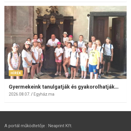
HÍREK
Gyermekeink tanulgatják és gyakorolhatják…
2026.08.07.
Egyház.ma
A portál működtetője : Neaprint Kft.