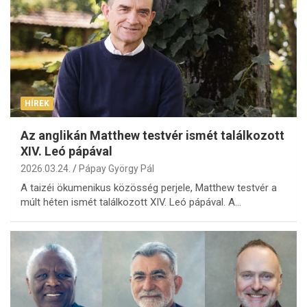
HÍREK
Az anglikán Matthew testvér ismét találkozott
XIV. Leó pápával
2026.03.24.
Pápay György Pál
A taizéi ökumenikus közösség perjele, Matthew testvér a
múlt héten ismét találkozott XIV. Leó pápával. A…