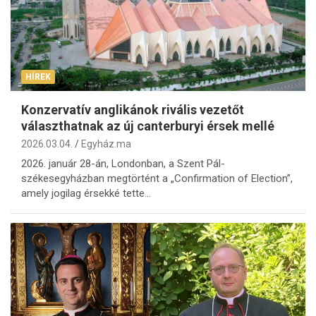
HÍREK
Konzervatív anglikánok rivális vezetőt
választhatnak az új canterburyi érsek mellé
2026.03.04.
Egyház.ma
2026. január 28-án, Londonban, a Szent Pál-
székesegyházban megtörtént a „Confirmation of Election”,
amely jogilag érsekké tette…