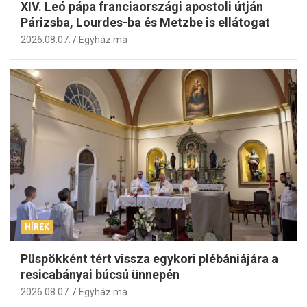
XIV. Leó pápa franciaországi apostoli útján
Párizsba, Lourdes-ba és Metzbe is ellátogat
2026.08.07.
Egyház.ma
HÍREK
Püspökként tért vissza egykori plébániájára a
resicabányai búcsú ünnepén
2026.08.07.
Egyház.ma