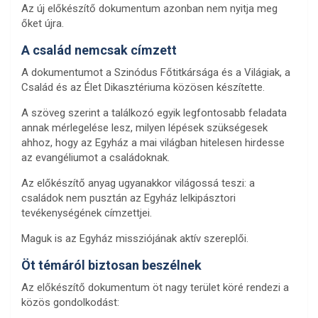
Az új előkészítő dokumentum azonban nem nyitja meg
őket újra.
A család nemcsak címzett
A dokumentumot a Szinódus Főtitkársága és a Világiak, a
Család és az Élet Dikasztériuma közösen készítette.
A szöveg szerint a találkozó egyik legfontosabb feladata
annak mérlegelése lesz, milyen lépések szükségesek
ahhoz, hogy az Egyház a mai világban hitelesen hirdesse
az evangéliumot a családoknak.
Az előkészítő anyag ugyanakkor világossá teszi: a
családok nem pusztán az Egyház lelkipásztori
tevékenységének címzettjei.
Maguk is az Egyház missziójának aktív szereplői.
Öt témáról biztosan beszélnek
Az előkészítő dokumentum öt nagy terület köré rendezi a
közös gondolkodást: