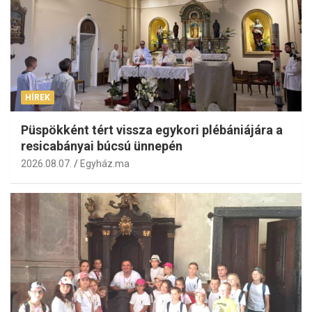
HÍREK
Püspökként tért vissza egykori plébániájára a
resicabányai búcsú ünnepén
2026.08.07.
Egyház.ma