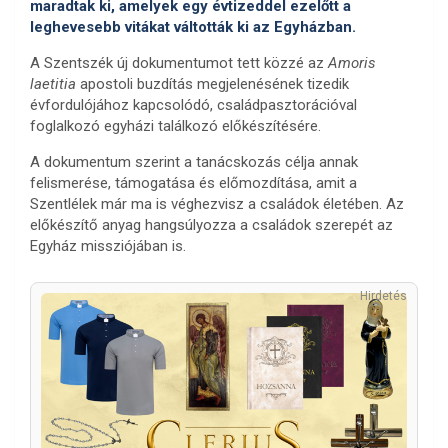
maradtak ki, amelyek egy évtizeddel ezelőtt a
leghevesebb vitákat váltották ki az Egyházban.
A Szentszék új dokumentumot tett közzé az
Amoris
laetitia
apostoli buzdítás megjelenésének tizedik
évfordulójához kapcsolódó, családpasztorációval
foglalkozó egyházi találkozó előkészítésére.
A dokumentum szerint a tanácskozás célja annak
felismerése, támogatása és előmozdítása, amit a
Szentlélek már ma is véghezvisz a családok életében. Az
előkészítő anyag hangsúlyozza a családok szerepét az
Egyház missziójában is.
Hirdetés