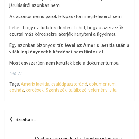
járulásáról azonban nem.
Az azonos nemű párok lelkipásztori megítéléséről sem.
Lehet, hogy ez tudatos döntés. Lehet, hogy a szervezők
ezúttal más kérdésekre akarják irányítani a figyelmet.
Egy azonban bizonyos:
tíz évvel az Amoris laetitia után a
viták legkényesebb kérdései nem tűntek el.
Most egyszerűen nem kerültek bele a dokumentumba.
fotó: AI
Tags:
Amoris laetitia
,
családpasztoráció
,
dokumentum
,
egyház
,
kérdések
,
Szentszék
,
találkozó
,
vélemény
,
vita
Bejegyzés
Barátom…
navigáció
Csehország minden börtönében jelen van a