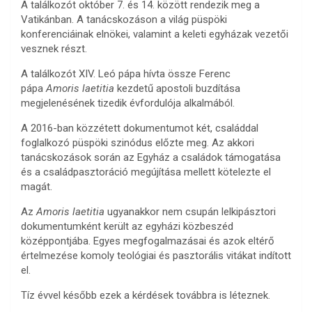
A találkozót október 7. és 14. között rendezik meg a
Vatikánban. A tanácskozáson a világ püspöki
konferenciáinak elnökei, valamint a keleti egyházak vezetői
vesznek részt.
A találkozót XIV. Leó pápa hívta össze Ferenc
pápa
Amoris laetitia
kezdetű apostoli buzdítása
megjelenésének tizedik évfordulója alkalmából.
A 2016-ban közzétett dokumentumot két, családdal
foglalkozó püspöki szinódus előzte meg. Az akkori
tanácskozások során az Egyház a családok támogatása
és a családpasztoráció megújítása mellett kötelezte el
magát.
Az
Amoris laetitia
ugyanakkor nem csupán lelkipásztori
dokumentumként került az egyházi közbeszéd
középpontjába. Egyes megfogalmazásai és azok eltérő
értelmezése komoly teológiai és pasztorális vitákat indított
el.
Tíz évvel később ezek a kérdések továbbra is léteznek.