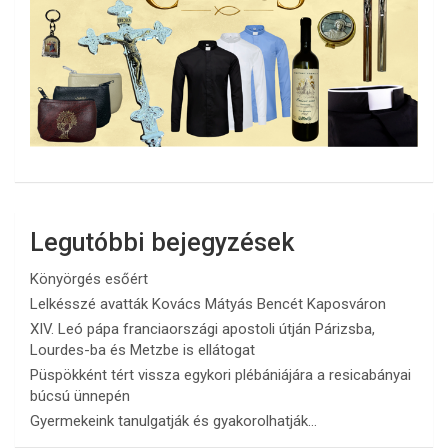
Legutóbbi bejegyzések
Könyörgés esőért
Lelkésszé avatták Kovács Mátyás Bencét Kaposváron
XIV. Leó pápa franciaországi apostoli útján Párizsba,
Lourdes-ba és Metzbe is ellátogat
Püspökként tért vissza egykori plébániájára a resicabányai
búcsú ünnepén
Gyermekeink tanulgatják és gyakorolhatják…