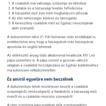
A családok mai valósága, szépsége és kihívásai.
A fiatalok és a házassági hivatás felfedezése.
A házasélet első évei mint meghatározó időszak.
Az élet nehézségei: kísérés és támogatás.
A keresztény családok mint az Egyház missziójának
aktív szereplői.
A dokumentum idézi VI. Pál
Humanae vitae
enciklikáját is,
emlékeztetve arra, hogy a házaspárok más házaspárok
apostolai és segítői lehetnek.
Az előkészítő anyag több alkalommal hivatkozik XIV. Leó
pápa üzenetére is. A pápa szerint a gyorsan változó
világban a családok hozzájárulása az Egyház küldetéséhez
ma különösen nélkülözhetetlen.
És amiről egyelőre nem beszélnek
A dokumentum tehát részletesen beszél a családok
szépségéről, nehézségeiről, a fiatalokról, a házasság első
éveiről és a családok missziós szerepéről.
A nem szentségi kapcsolatban élők szentségekhez