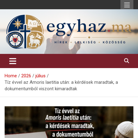
Skip
to
content
Keresztény hírek, elemzések, építő jellegű kritikai írások.
egyhaz.ma
Home
2026
július
Tíz évvel az Amoris laetitia után: a kérdések maradtak, a
dokumentumból viszont kimaradtak