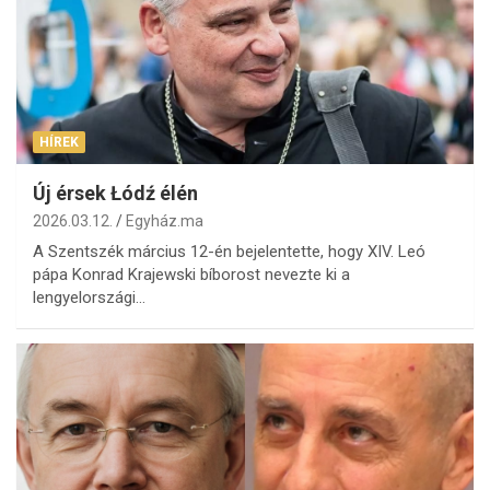
HÍREK
Új érsek Łódź élén
2026.03.12.
Egyház.ma
A Szentszék március 12-én bejelentette, hogy XIV. Leó
pápa Konrad Krajewski bíborost nevezte ki a
lengyelországi…