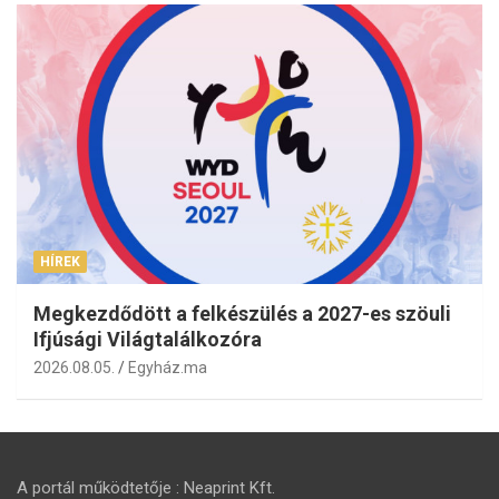
HÍREK
Megkezdődött a felkészülés a 2027-es szöuli
Ifjúsági Világtalálkozóra
2026.08.05.
Egyház.ma
A portál működtetője : Neaprint Kft.