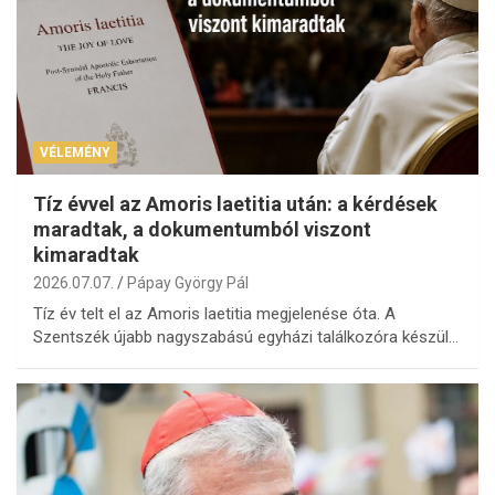
VÉLEMÉNY
Tíz évvel az Amoris laetitia után: a kérdések
maradtak, a dokumentumból viszont
kimaradtak
2026.07.07.
Pápay György Pál
Tíz év telt el az Amoris laetitia megjelenése óta. A
Szentszék újabb nagyszabású egyházi találkozóra készül…