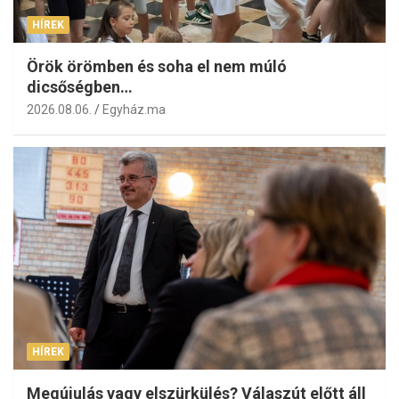
HÍREK
Örök örömben és soha el nem múló
dicsőségben…
2026.08.06.
Egyház.ma
HÍREK
Megújulás vagy elszürkülés? Válaszút előtt áll