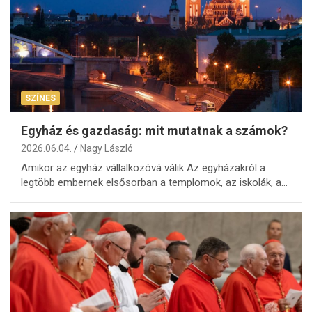
SZÍNES
Egyház és gazdaság: mit mutatnak a számok?
2026.06.04.
Nagy László
Amikor az egyház vállalkozóvá válik Az egyházakról a
legtöbb embernek elsősorban a templomok, az iskolák, a…