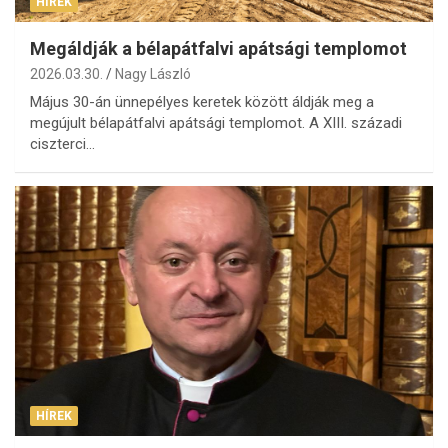
HÍREK
Megáldják a bélapátfalvi apátsági templomot
2026.03.30.
Nagy László
Május 30-án ünnepélyes keretek között áldják meg a
megújult bélapátfalvi apátsági templomot. A XIII. századi
ciszterci…
HÍREK