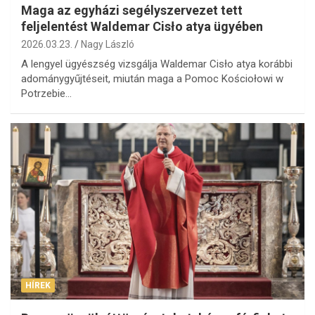
Maga az egyházi segélyszervezet tett
feljelentést Waldemar Cisło atya ügyében
2026.03.23.
Nagy László
A lengyel ügyészség vizsgálja Waldemar Cisło atya korábbi
adománygyűjtéseit, miután maga a Pomoc Kościołowi w
Potrzebie…
HÍREK