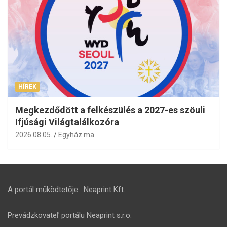
HÍREK
Megkezdődött a felkészülés a 2027-es szöuli
Ifjúsági Világtalálkozóra
2026.08.05.
Egyház.ma
A portál működtetője : Neaprint Kft.
Prevádzkovateľ portálu Neaprint s.r.o.