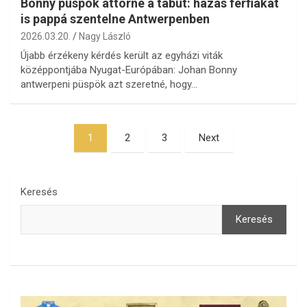
Bonny püspök áttörné a tabut: házas férfiakat
is pappá szentelne Antwerpenben
2026.03.20.
Nagy László
Újabb érzékeny kérdés került az egyházi viták
középpontjába Nyugat-Európában: Johan Bonny
antwerpeni püspök azt szeretné, hogy…
Bejegyzések
1
2
3
Next
lapozása
Keresés
Keresés