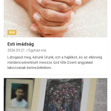
IMA
Esti imádság
2026.03.21.
Egyház.ma
Látogasd meg, kérünk Urunk, ezt a hajlékot, és az ellenség
mindencselvetését messze űzd tőle.Szent angyalaid
lakozzanak benne,békében…