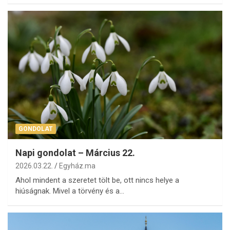
GONDOLAT
Napi gondolat – Március 22.
2026.03.22.
Egyház.ma
Ahol mindent a szeretet tölt be, ott nincs helye a
hiúságnak. Mivel a törvény és a…