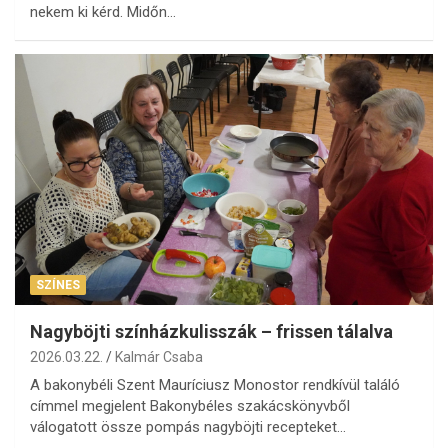
nekem ki kérd. Midőn…
SZÍNES
Nagyböjti színházkulisszák – frissen tálalva
2026.03.22.
Kalmár Csaba
A bakonybéli Szent Mauríciusz Monostor rendkívül találó
címmel megjelent Bakonybéles szakácskönyvből
válogatott össze pompás nagyböjti recepteket…