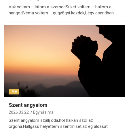
Vak voltam – látom a szemedSüket voltam – hallom a
hangodNéma voltam – gügyögni kezdek,Légy csendben,…
IMA
Szent angyalom
2026.03.22.
Egyház.ma
Szent angyalom szállj oda,hol halkan szól az
orgona.Hallgass helyettem szentmisét,az ég áldását