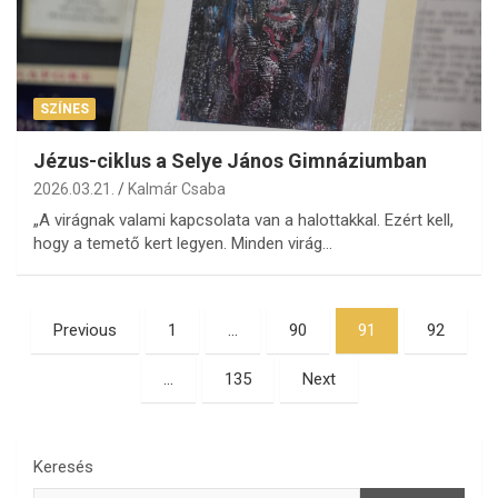
SZÍNES
Jézus-ciklus a Selye János Gimnáziumban
2026.03.21.
Kalmár Csaba
„A virágnak valami kapcsolata van a halottakkal. Ezért kell,
hogy a temető kert legyen. Minden virág…
Bejegyzések
Previous
1
…
90
91
92
lapozása
…
135
Next
Keresés