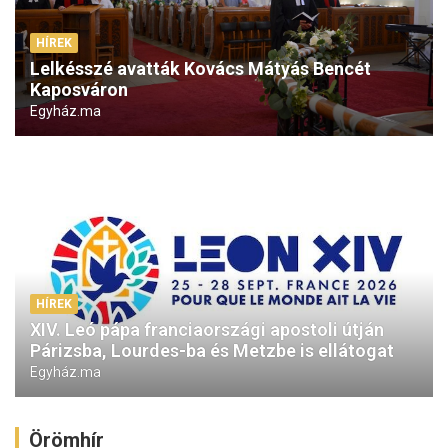
HÍREK
Lelkésszé avatták Kovács Mátyás Bencét
Kaposváron
Egyház.ma
HÍREK
XIV. Leó pápa franciaországi apostoli útján
Párizsba, Lourdes-ba és Metzbe is ellátogat
Egyház.ma
Örömhír