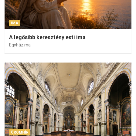
IMA
A legősibb keresztény esti ima
Egyház.ma
ÖRÖMHÍR