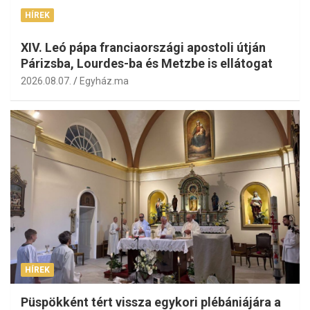
HÍREK
XIV. Leó pápa franciaországi apostoli útján
Párizsba, Lourdes-ba és Metzbe is ellátogat
2026.08.07.
Egyház.ma
HÍREK
Püspökként tért vissza egykori plébániájára a