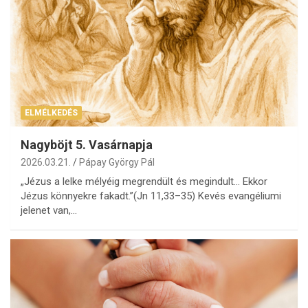
ELMÉLKEDÉS
Nagyböjt 5. Vasárnapja
2026.03.21.
Pápay György Pál
„Jézus a lelke mélyéig megrendült és megindult… Ekkor
Jézus könnyekre fakadt.”(Jn 11,33–35) Kevés evangéliumi
jelenet van,…