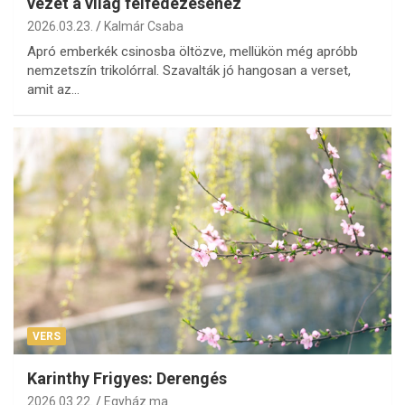
vezet a világ felfedezéséhez
2026.03.23.
Kalmár Csaba
Apró emberkék csinosba öltözve, mellükön még apróbb
nemzetszín trikolórral. Szavalták jó hangosan a verset,
amit az…
VERS
Karinthy Frigyes: Derengés
2026.03.22.
Egyház.ma