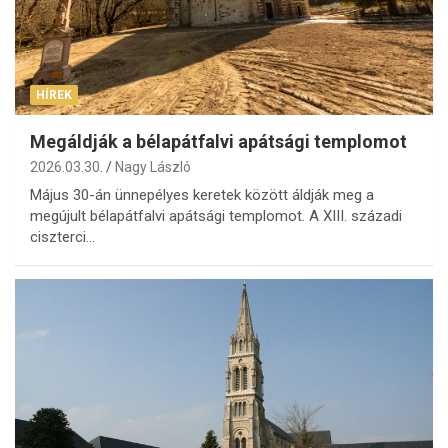
HÍREK
Megáldják a bélapátfalvi apátsági templomot
2026.03.30.
Nagy László
Május 30-án ünnepélyes keretek között áldják meg a
megújult bélapátfalvi apátsági templomot. A XIII. századi
ciszterci…