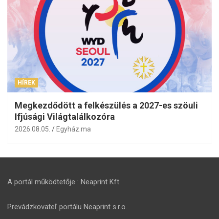
HÍREK
Megkezdődött a felkészülés a 2027-es szöuli
Ifjúsági Világtalálkozóra
2026.08.05.
Egyház.ma
A portál működtetője : Neaprint Kft.
Prevádzkovateľ portálu Neaprint s.r.o.