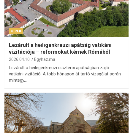
HÍREK
Lezárult a heiligenkreuzi apátság vatikáni
vizitációja – reformokat kérnek Rómából
2026.04.10.
Egyház.ma
Lezárult a heilegenkreuzi ciszterci apátságban zajló
vatikáni vizitáció. A több hónapon át tartó vizsgálat során
mintegy…