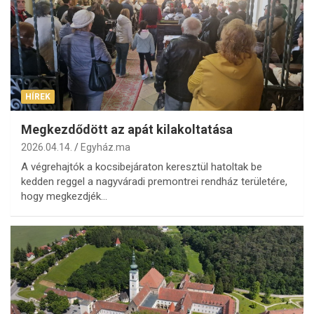
HÍREK
Megkezdődött az apát kilakoltatása
2026.04.14.
Egyház.ma
A végrehajtók a kocsibejáraton keresztül hatoltak be
kedden reggel a nagyváradi premontrei rendház területére,
hogy megkezdjék…