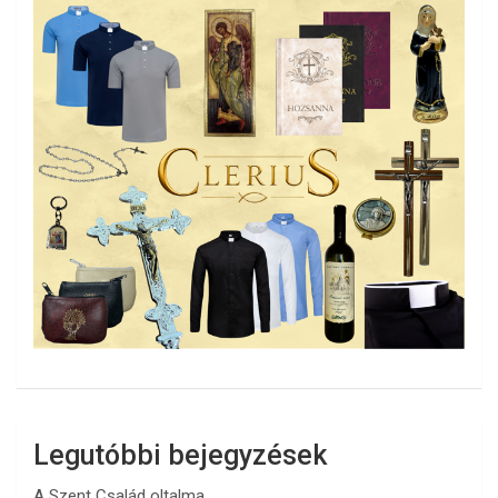
Legutóbbi bejegyzések
A Szent Család oltalma