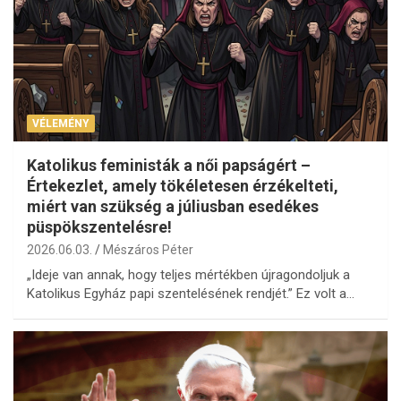
VÉLEMÉNY
Katolikus feministák a női papságért –
Értekezlet, amely tökéletesen érzékelteti,
miért van szükség a júliusban esedékes
püspökszentelésre!
2026.06.03.
Mészáros Péter
„Ideje van annak, hogy teljes mértékben újragondoljuk a
Katolikus Egyház papi szentelésének rendjét.” Ez volt a…