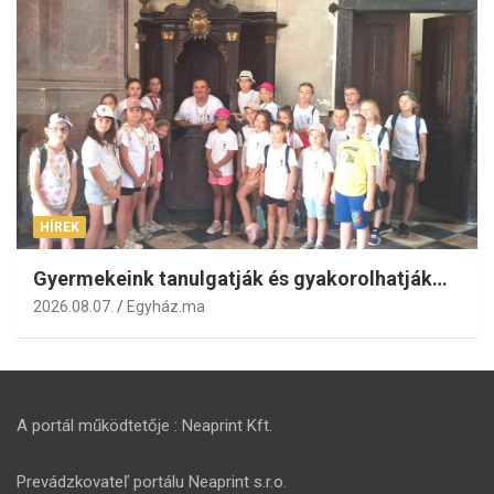
HÍREK
Gyermekeink tanulgatják és gyakorolhatják…
2026.08.07.
Egyház.ma
A portál működtetője : Neaprint Kft.
Prevádzkovateľ portálu Neaprint s.r.o.