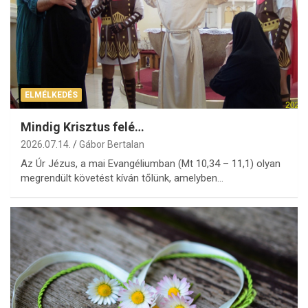
ELMÉLKEDÉS
Mindig Krisztus felé…
2026.07.14.
Gábor Bertalan
Az Úr Jézus, a mai Evangéliumban (Mt 10,34 – 11,1) olyan
megrendült követést kíván tőlünk, amelyben…