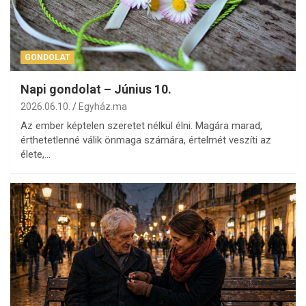
GONDOLAT
Napi gondolat – Június 10.
2026.06.10.
Egyház.ma
Az ember képtelen szeretet nélkül élni. Magára marad,
érthetetlenné válik önmaga számára, értelmét veszíti az
élete,…