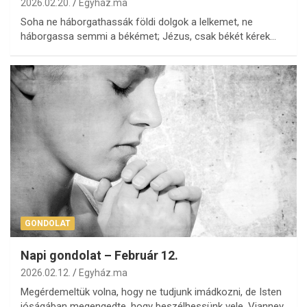
2026.02.20.
Egyház.ma
Soha ne háborgathassák földi dolgok a lelkemet, ne
háborgassa semmi a békémet; Jézus, csak békét kérek…
GONDOLAT
Napi gondolat – Február 12.
2026.02.12.
Egyház.ma
Megérdemeltük volna, hogy ne tudjunk imádkozni, de Isten
jóságában megengedte, hogy beszélhessünk vele. Vianney