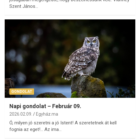
Szent János…
GONDOLAT
Napi gondolat – Február 09.
2026.02.09.
Egyház.ma
Ó, milyen jó szeretni a jó Istent! A szeretetnek át kell
fognia az eget!… Az ima…