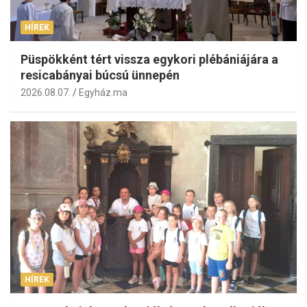
HÍREK
Püspökként tért vissza egykori plébániájára a
resicabányai búcsú ünnepén
2026.08.07.
Egyház.ma
HÍREK