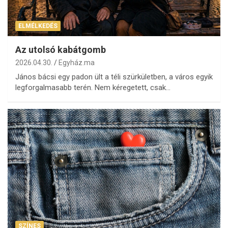
ELMÉLKEDÉS
Az utolsó kabátgomb
2026.04.30.
Egyház.ma
János bácsi egy padon ült a téli szürkületben, a város egyik
legforgalmasabb terén. Nem kéregetett, csak…
SZÍNES